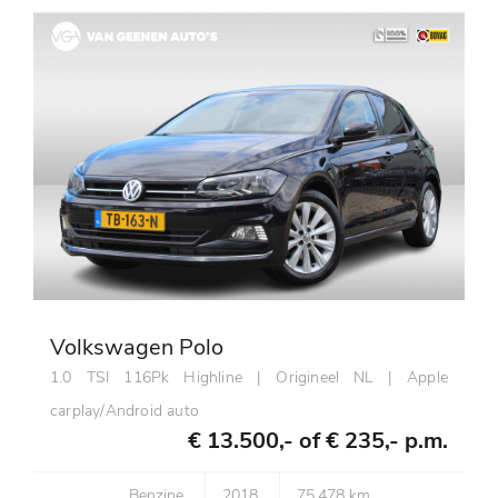
Volkswagen Polo
1.0 TSI 116Pk Highline | Origineel NL | Apple
carplay/Android auto
€ 13.500,- of
€ 235,- p.m.
Benzine
2018
75.478 km