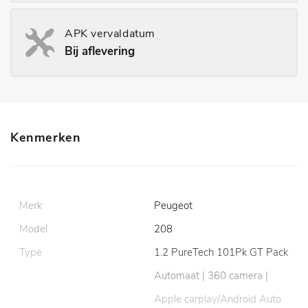
APK vervaldatum
Bij aflevering
Kenmerken
Merk
Peugeot
Model
208
Type
1.2 PureTech 101Pk GT Pack
Automaat | 360 camera |
Apple carplay/Android Auto