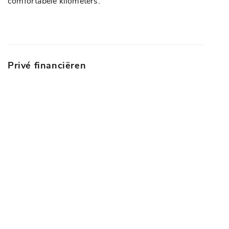
comfortabele kilometers.
Voorstoelen verwarmd
Veiligheid
Achteruitrijcamera
Privé financiëren
Airbag(s) hoofd achter
Airbag(s) hoofd voor
Airbag(s) side voor
Airbag bestuurder
Airbag passagier
Alarm klasse 1(startblokkering)
Anti Blokkeer Systeem
Anti doorSlip Regeling
Autonomous Emergency Braking
Bandenspanningscontrolesysteem