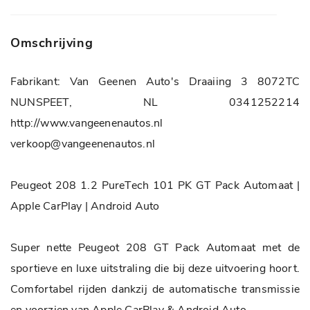
Bekleding
Stof
LED achterlichten
CO2-emissie
0 g/km
Omschrijving
LED dagrijverlichting
BTW/Marge
Marge
LED koplampen
Fabrikant: Van Geenen Auto's Draaiing 3 8072TC
Aantal cilinders
3
Lichtmetalen velgen 17"
NUNSPEET, NL 0341252214
Cilinderinhoud
1199 CC
Parkeersensor achter
http://www.vangeenenautos.nl
Vermogen
101 PK
Parkeersensor voor
verkoop@vangeenenautos.nl
Topsnelheid
188 km/h
Infotainment
Carrosserie
Hatchback
Peugeot 208 1.2 PureTech 101 PK GT Pack Automaat |
Multimedia-voorbereiding
Apple CarPlay | Android Auto
Tankinhoud
44 Liter
Navigatiesysteem full map
Gewicht
1065 KG
Super nette Peugeot 208 GT Pack Automaat met de
Radio
APK
Bij aflevering
sportieve en luxe uitstraling die bij deze uitvoering hoort.
Spraakbediening
Onderhoudsboekje
ja
Comfortabel rijden dankzij de automatische transmissie
aanwezig?
Interieur