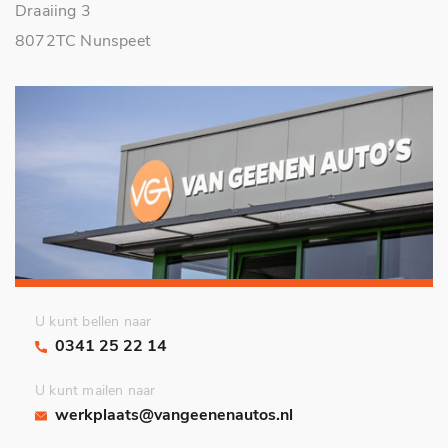
Draaiing 3
8072TC Nunspeet
U kunt bellen naar
0341 25 22 14
U kunt mailen naar
werkplaats@vangeenenautos.nl