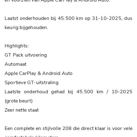
en voorzien van Apple CarPlay & Android Auto.
Energielabel
Achterbank in delen neerklapbaar
Gemiddeld verbruik
5.5 L/100KM
Laatst onderhouden bij 45.500 km op 31-10-2025, dus
Armsteun voor
Wegenbelasting min
€ 0 /kwartaal
keurig bijgehouden.
Bestuurdersstoel in hoogte verstelbaar
Binnenspiegel automatisch dimmend
Highlights:
GT Pack uitvoering
Elektrische ramen achter
Automaat
Elektrische ramen voor
Apple CarPlay & Android Auto
Keyless start
Sportieve GT-uitstraling
Passagiersstoel in hoogte verstelbaar
Laatste onderhoud gehad bij 45.500 km / 10-2025
Regensensor
(grote beurt)
Sportstoelen
Zeer nette staat
Sportstuur
Stuurbekrachtiging
Een complete en stijlvolle 208 die direct klaar is voor vele